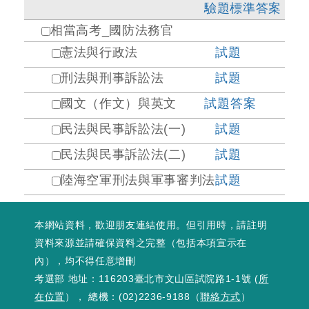
驗題標準答案
相當高考_國防法務官
憲法與行政法
試題
刑法與刑事訴訟法
試題
國文（作文）與英文
試題
答案
民法與民事訴訟法(一)
試題
民法與民事訴訟法(二)
試題
陸海空軍刑法與軍事審判法
試題
本網站資料，歡迎朋友連結使用。但引用時，請註明
資料來源並請確保資料之完整（包括本項宣示在
內），均不得任意增刪
考選部 地址：116203臺北市文山區試院路1-1號 (
所
在位置
）， 總機：(02)2236-9188（
聯絡方式
）