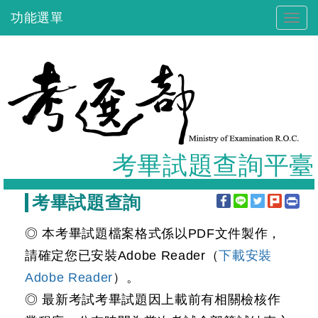
跳
功能選單
Togg
到
navig
主
要
內
容
考畢試題查詢平臺
:::
考畢試題查詢
◎ 本考畢試題檔案格式係以PDF文件製作，
請確定您已安裝Adobe Reader（
下載安裝
Adobe Reader
）。
◎ 最新考試考畢試題因上載前有相關檢核作