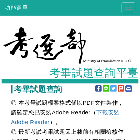
跳
功能選單
Togg
到
navig
主
要
內
容
考畢試題查詢平臺
:::
考畢試題查詢
◎ 本考畢試題檔案格式係以PDF文件製作，
請確定您已安裝Adobe Reader（
下載安裝
Adobe Reader
）。
◎ 最新考試考畢試題因上載前有相關檢核作