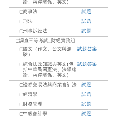
論、兩岸關係、英文)
商事法
試題
刑法
試題
刑事訴訟法
試題
調查三等考試_財經實務組
國文（作文、公文與測
試題
答案
驗）
綜合法政知識與英文(包
試題
答案
括中華民國憲法、法學緒
論、兩岸關係、英文)
證券交易法與商業會計法
試題
經濟學
試題
財務管理
試題
中級會計學
試題