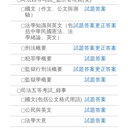
國文（作文、公文與測
試題
答案
驗）
法學知識與英文（包
試題
答案
更正答案
括中華民國憲法、法
學緒論、英文）
刑法概要
試題
答案
更正答案
犯罪學概要
試題
答案
監獄行刑法概要
試題
答案
更正答案
監獄學概要
試題
答案
司法五等考試_錄事
國文(包括公文格式用語)
試題
答案
公民與英文
試題
答案
法學大意
試題
答案