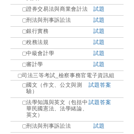
證券交易法與商業會計法
試題
刑法與刑事訴訟法
試題
銀行實務
試題
稅務法規
試題
中級會計學
試題
審計學
試題
司法三等考試_檢察事務官電子資訊組
國文（作文、公文與測
試題
答案
驗）
法學知識與英文（包括中
試題
答案
華民國憲法、法學緒論、
英文）
刑法與刑事訴訟法
試題