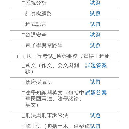
系統分析
試題
計算機網路
試題
程式語言
試題
資通安全
試題
電子學與電路學
試題
司法三等考試_檢察事務官營繕工程組
國文（作文、公文與測
試題
答案
驗）
政府採購法
試題
法學知識與英文（包括中
試題
答案
華民國憲法、法學緒論、
英文）
刑法與刑事訴訟法
試題
施工法（包括土木、建築施
試題