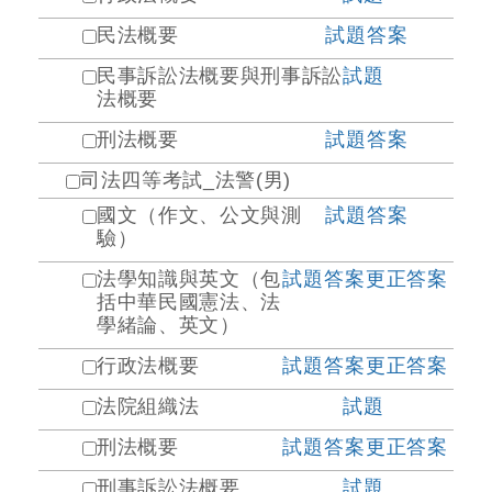
民法概要
試題
答案
民事訴訟法概要與刑事訴訟
試題
法概要
刑法概要
試題
答案
司法四等考試_法警(男)
國文（作文、公文與測
試題
答案
驗）
法學知識與英文（包
試題
答案
更正答案
括中華民國憲法、法
學緒論、英文）
行政法概要
試題
答案
更正答案
法院組織法
試題
刑法概要
試題
答案
更正答案
刑事訴訟法概要
試題