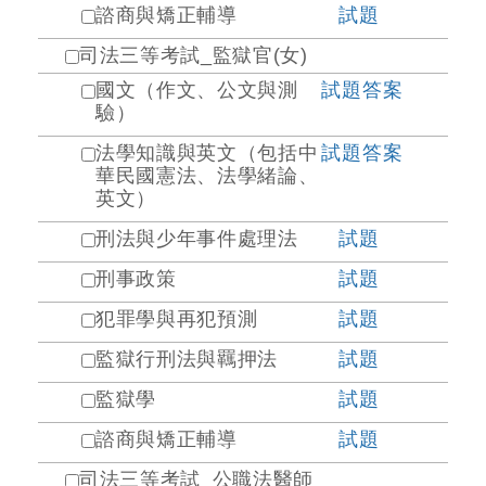
諮商與矯正輔導
試題
司法三等考試_監獄官(女)
國文（作文、公文與測
試題
答案
驗）
法學知識與英文（包括中
試題
答案
華民國憲法、法學緒論、
英文）
刑法與少年事件處理法
試題
刑事政策
試題
犯罪學與再犯預測
試題
監獄行刑法與羈押法
試題
監獄學
試題
諮商與矯正輔導
試題
司法三等考試_公職法醫師