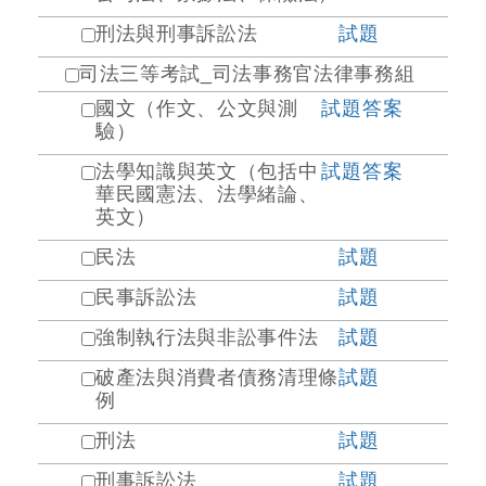
刑法與刑事訴訟法
試題
司法三等考試_司法事務官法律事務組
國文（作文、公文與測
試題
答案
驗）
法學知識與英文（包括中
試題
答案
華民國憲法、法學緒論、
英文）
民法
試題
民事訴訟法
試題
強制執行法與非訟事件法
試題
破產法與消費者債務清理條
試題
例
刑法
試題
刑事訴訟法
試題