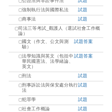
公證法與非訟事件法
試題
強制執行法與國際私法
試題
商事法
試題
司法三等考試_觀護人（選試社會工作概
論）
國文（作文、公文與測
試題
答案
驗）
法學知識與英文（包括中
試題
答案
華民國憲法、法學緒論、
英文）
刑法
試題
刑事訴訟法與保安處分執行
試題
法
犯罪學
試題
社會工作概論
試題