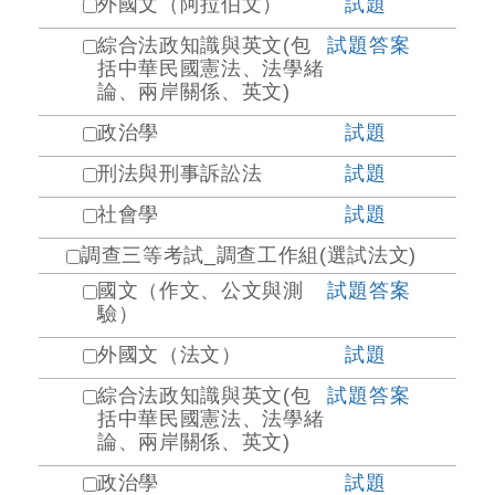
外國文（阿拉伯文）
試題
綜合法政知識與英文(包
試題
答案
括中華民國憲法、法學緒
論、兩岸關係、英文)
政治學
試題
刑法與刑事訴訟法
試題
社會學
試題
調查三等考試_調查工作組(選試法文)
國文（作文、公文與測
試題
答案
驗）
外國文（法文）
試題
綜合法政知識與英文(包
試題
答案
括中華民國憲法、法學緒
論、兩岸關係、英文)
政治學
試題