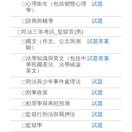
心理衛生（包括變態心理
試題
學）
諮商與輔導
試題
司法三等考試_監獄官(男)
國文（作文、公文與測
試題
答案
驗）
法學知識與英文（包括中
試題
答案
華民國憲法、法學緒論、
英文）
刑法與少年事件處理法
試題
刑事政策
試題
犯罪學與再犯預測
試題
監獄行刑法與羈押法
試題
監獄學
試題