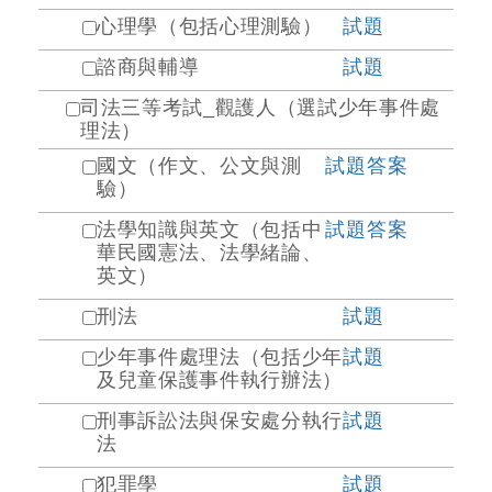
心理學（包括心理測驗）
試題
諮商與輔導
試題
司法三等考試_觀護人（選試少年事件處
理法）
國文（作文、公文與測
試題
答案
驗）
法學知識與英文（包括中
試題
答案
華民國憲法、法學緒論、
英文）
刑法
試題
少年事件處理法（包括少年
試題
及兒童保護事件執行辦法）
刑事訴訟法與保安處分執行
試題
法
犯罪學
試題