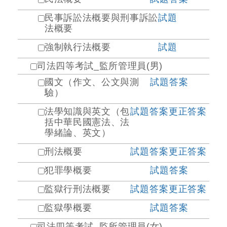
民事訴訟法概要與刑事訴訟
試題
法概要
強制執行法概要
試題
司法四等考試_監所管理員(男)
國文（作文、公文與測
試題
答案
驗）
法學知識與英文（包
試題
答案
更正答案
括中華民國憲法、法
學緒論、英文）
刑法概要
試題
答案
更正答案
犯罪學概要
試題
答案
監獄行刑法概要
試題
答案
更正答案
監獄學概要
試題
答案
司法四等考試_監所管理員(女)