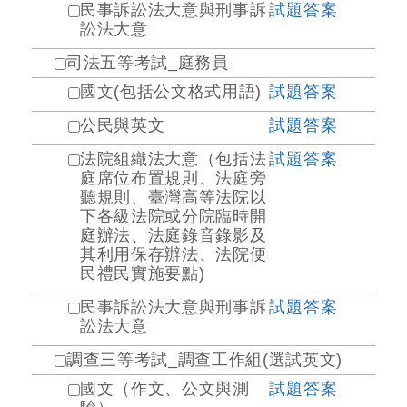
民事訴訟法大意與刑事訴
試題
答案
訟法大意
司法五等考試_庭務員
國文(包括公文格式用語)
試題
答案
公民與英文
試題
答案
法院組織法大意（包括法
試題
答案
庭席位布置規則、法庭旁
聽規則、臺灣高等法院以
下各級法院或分院臨時開
庭辦法、法庭錄音錄影及
其利用保存辦法、法院便
民禮民實施要點)
民事訴訟法大意與刑事訴
試題
答案
訟法大意
調查三等考試_調查工作組(選試英文)
國文（作文、公文與測
試題
答案