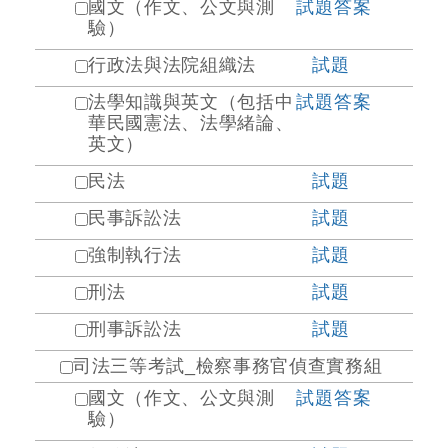
國文（作文、公文與測
試題
答案
驗）
行政法與法院組織法
試題
法學知識與英文（包括中
試題
答案
華民國憲法、法學緒論、
英文）
民法
試題
民事訴訟法
試題
強制執行法
試題
刑法
試題
刑事訴訟法
試題
司法三等考試_檢察事務官偵查實務組
國文（作文、公文與測
試題
答案
驗）