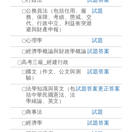
行政法
試題
答案
公務員法（包括任用、服
試題
務、保障、考績、懲戒、交
代、行政中立、利益衝突迴
避與財產申報）
心理學
試題
經濟學概論與財政學概論
試題
答案
高考三級_經建行政
國文（作文、公文與測
試題
答案
驗）
法學知識與英文（包
試題
答案
更正答案
括中華民國憲法、法
學緒論、英文）
商事法
試題
經濟學
試題
答案