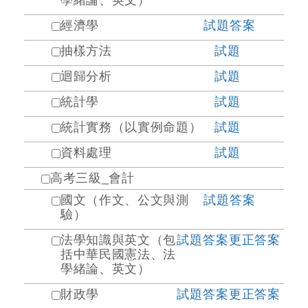
學緒論、英文）
經濟學
試題
答案
抽樣方法
試題
迴歸分析
試題
統計學
試題
統計實務（以實例命題）
試題
資料處理
試題
高考三級_會計
國文（作文、公文與測
試題
答案
驗）
法學知識與英文（包
試題
答案
更正答案
括中華民國憲法、法
學緒論、英文）
財政學
試題
答案
更正答案