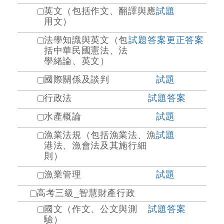
英文（包括作文、翻譯與應
試題
用文）
法學知識與英文（包
試題
答案
更正答案
括中華民國憲法、法
學緒論、英文）
國際關係及談判
試題
行政法
試題
答案
水產概論
試題
漁業法規（包括漁業法、漁
試題
港法、漁會法及其施行細
則）
漁業管理
試題
高考三級_智慧財產行政
國文（作文、公文與測
試題
答案
驗）