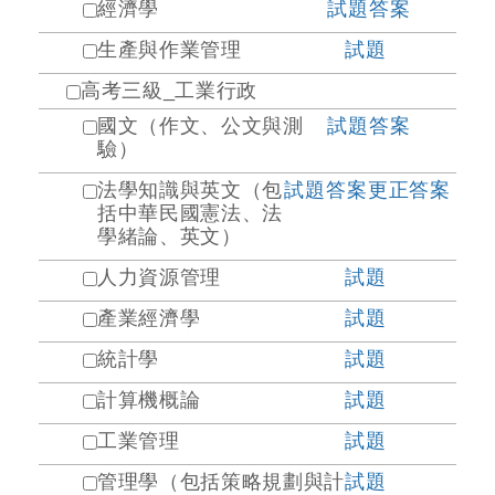
經濟學
試題
答案
生產與作業管理
試題
高考三級_工業行政
國文（作文、公文與測
試題
答案
驗）
法學知識與英文（包
試題
答案
更正答案
括中華民國憲法、法
學緒論、英文）
人力資源管理
試題
產業經濟學
試題
統計學
試題
計算機概論
試題
工業管理
試題
管理學（包括策略規劃與計
試題