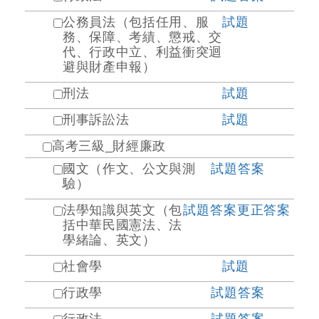
公務員法（包括任用、服
試題
務、保障、考績、懲戒、交
代、行政中立、利益衝突迴
避與財產申報）
刑法
試題
刑事訴訟法
試題
高考三級_財經廉政
國文（作文、公文與測
試題
答案
驗）
法學知識與英文（包
試題
答案
更正答案
括中華民國憲法、法
學緒論、英文）
社會學
試題
行政學
試題
答案