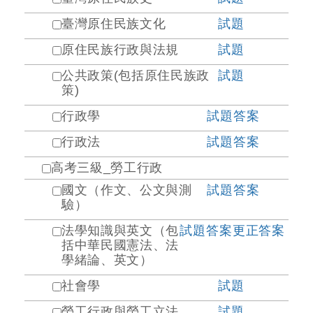
臺灣原住民族文化
試題
原住民族行政與法規
試題
公共政策(包括原住民族政
試題
策)
行政學
試題
答案
行政法
試題
答案
高考三級_勞工行政
國文（作文、公文與測
試題
答案
驗）
法學知識與英文（包
試題
答案
更正答案
括中華民國憲法、法
學緒論、英文）
社會學
試題
勞工行政與勞工立法
試題