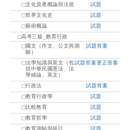
文化資產概論與法規
試題
世界文化史
試題
藝術概論
試題
高考三級_教育行政
國文（作文、公文與測
試題
答案
驗）
法學知識與英文（包
試題
答案
更正答案
括中華民國憲法、法
學緒論、英文）
行政法
試題
答案
教育行政學
試題
比較教育
試題
教育哲學
試題
教育測驗與統計
試題