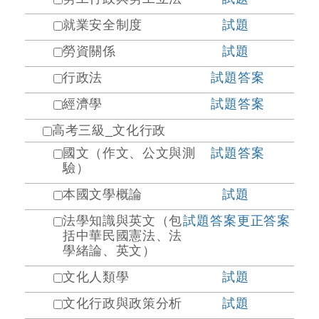
就業安全制度
試題
勞資關係
試題
行政法
試題
答案
經濟學
試題
答案
高考三級_文化行政
國文（作文、公文與測
試題
答案
驗）
本國文學概論
試題
法學知識與英文（包
試題
答案
更正答案
括中華民國憲法、法
學緒論、英文）
文化人類學
試題
文化行政與政策分析
試題