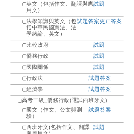
英文（包括作文、翻譯與應
試題
用文）
法學知識與英文（包
試題
答案
更正答案
括中華民國憲法、法
學緒論、英文）
比較政府
試題
僑務行政
試題
國際關係
試題
行政法
試題
答案
經濟學
試題
答案
高考三級_僑務行政(選試西班牙文)
國文（作文、公文與測
試題
答案
驗）
西班牙文(包括作文、翻譯
試題
與應用文)