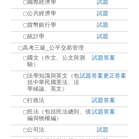
國際經濟學
試題
公共經濟學
試題
貨幣銀行學
試題
統計學
試題
高考三級_公平交易管理
國文（作文、公文與測
試題
答案
驗）
法學知識與英文（包
試題
答案
更正答案
括中華民國憲法、法
學緒論、英文）
行政法
試題
答案
民法（包括民法總則、債
試題
答案
編與物權編）
公司法
試題