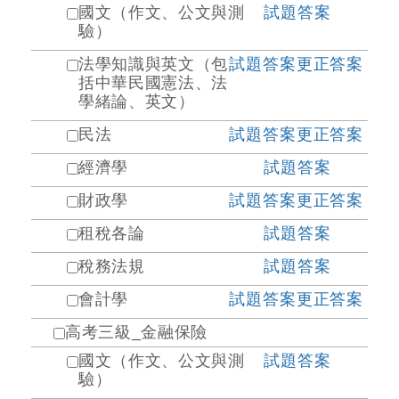
國文（作文、公文與測
試題
答案
驗）
法學知識與英文（包
試題
答案
更正答案
括中華民國憲法、法
學緒論、英文）
民法
試題
答案
更正答案
經濟學
試題
答案
財政學
試題
答案
更正答案
租稅各論
試題
答案
稅務法規
試題
答案
會計學
試題
答案
更正答案
高考三級_金融保險
國文（作文、公文與測
試題
答案
驗）