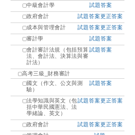
中級會計學
試題
答案
政府會計
試題
答案
更正答案
成本與管理會計
試題
答案
更正答案
審計學
試題
答案
會計審計法規（包括預算
試題
答案
法、會計法、決算法與審
計法）
高考三級_財務審計
國文（作文、公文與測
試題
答案
驗）
法學知識與英文（包
試題
答案
更正答案
括中華民國憲法、法
學緒論、英文）
政府會計
試題
答案
更正答案