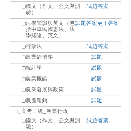
國文（作文、公文與測
試題
答案
驗）
法學知識與英文（包
試題
答案
更正答案
括中華民國憲法、法
學緒論、英文）
行政法
試題
答案
農業經濟學
試題
統計學
試題
農業概論
試題
農業發展與政策
試題
農產運銷
試題
高考三級_漁業行政
國文（作文、公文與測
試題
答案
驗）