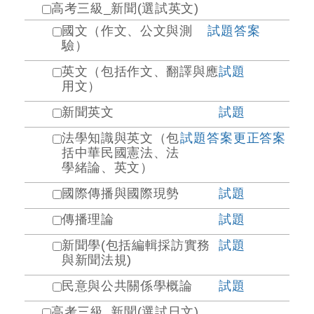
高考三級_新聞(選試英文)
國文（作文、公文與測
試題
答案
驗）
英文（包括作文、翻譯與應
試題
用文）
新聞英文
試題
法學知識與英文（包
試題
答案
更正答案
括中華民國憲法、法
學緒論、英文）
國際傳播與國際現勢
試題
傳播理論
試題
新聞學(包括編輯採訪實務
試題
與新聞法規)
民意與公共關係學概論
試題
高考三級_新聞(選試日文)