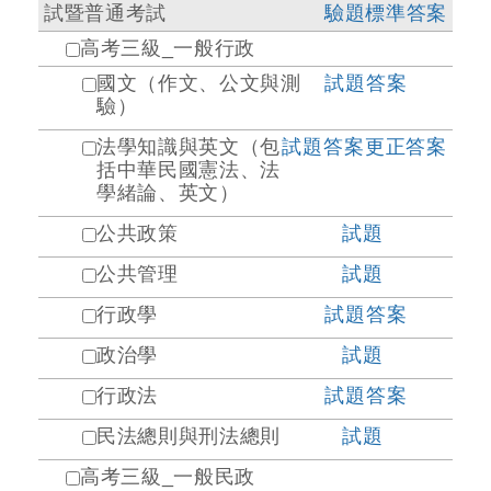
試暨普通考試
驗題標準答案
高考三級_一般行政
國文（作文、公文與測
試題
答案
驗）
法學知識與英文（包
試題
答案
更正答案
括中華民國憲法、法
學緒論、英文）
公共政策
試題
公共管理
試題
行政學
試題
答案
政治學
試題
行政法
試題
答案
民法總則與刑法總則
試題
高考三級_一般民政