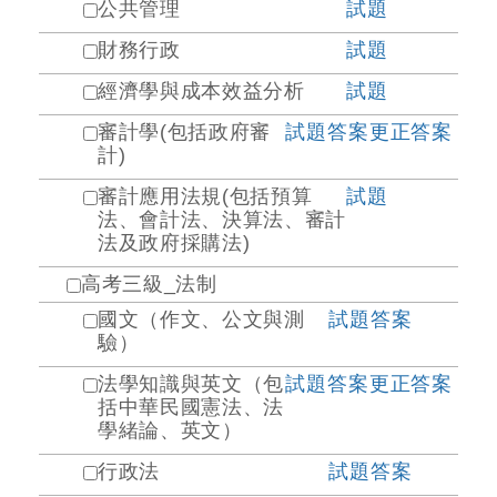
公共管理
試題
財務行政
試題
經濟學與成本效益分析
試題
審計學(包括政府審
試題
答案
更正答案
計)
審計應用法規(包括預算
試題
法、會計法、決算法、審計
法及政府採購法)
高考三級_法制
國文（作文、公文與測
試題
答案
驗）
法學知識與英文（包
試題
答案
更正答案
括中華民國憲法、法
學緒論、英文）
行政法
試題
答案