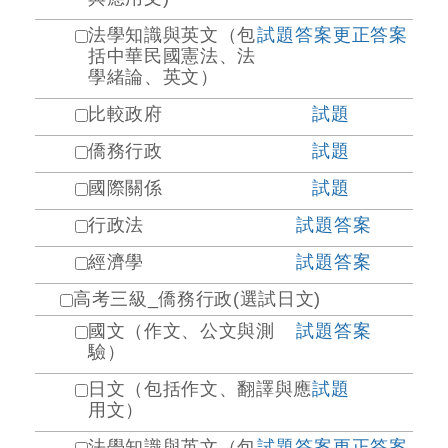
法學知識與英文（包
試題
答案
更正答案
括中華民國憲法、法
學緒論、英文）
比較政府
試題
僑務行政
試題
國際關係
試題
行政法
試題
答案
經濟學
試題
答案
高考三級_僑務行政(選試日文)
國文（作文、公文與測
試題
答案
驗）
日文（包括作文、翻譯與應
試題
用文）
法學知識與英文（包
試題
答案
更正答案