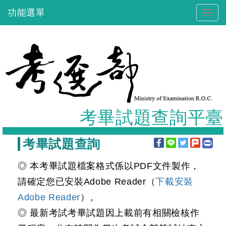
跳
功能選單
Togg
到
navig
主
要
內
容
考畢試題查詢平臺
:::
考畢試題查詢
◎ 本考畢試題檔案格式係以PDF文件製作，
請確定您已安裝Adobe Reader（
下載安裝
Adobe Reader
）。
◎ 最新考試考畢試題因上載前有相關檢核作