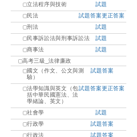
立法程序與技術
試題
民法
試題
答案
更正答案
刑法
試題
民事訴訟法與刑事訴訟法
試題
商事法
試題
高考三級_法律廉政
國文（作文、公文與測
試題
答案
驗）
法學知識與英文（包
試題
答案
更正答案
括中華民國憲法、法
學緒論、英文）
社會學
試題
行政學
試題
答案
行政法
試題
答案