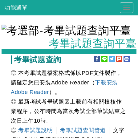
跳
功能選單
Togg
到
navig
主
要
內
考畢試題查詢平臺
容
:::
考畢試題查詢
◎ 本考畢試題檔案格式係以PDF文件製作，
請確定您已安裝Adobe Reader（
下載安裝
Adobe Reader
）。
◎ 最新考試考畢試題因上載前有相關檢核作
業程序，公布時間為當次考試全部筆試結束之
次日上午10時。
◎
考畢試題說明
│
考畢試題查閱管道
│ 文字